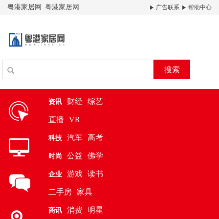
粤港家居网_粤港家居网
广告联系
帮助中心
搜索
财经
综艺
资讯
直播
VR
汽车
高考
科技
公益
佛学
时尚
游戏
读书
企业
二手房
家具
消费
明星
商讯