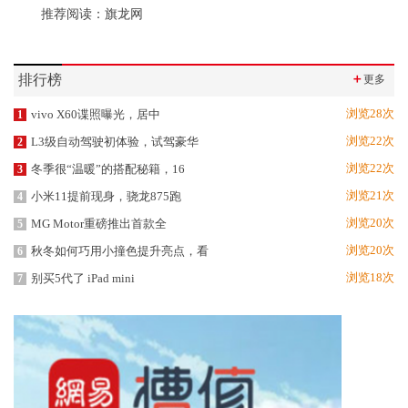
推荐阅读：
旗龙网
排行榜
＋
更多
浏览28次
vivo X60谍照曝光，居中
1
浏览22次
L3级自动驾驶初体验，试驾豪华
2
浏览22次
冬季很“温暖”的搭配秘籍，16
3
浏览21次
小米11提前现身，骁龙875跑
4
浏览20次
MG Motor重磅推出首款全
5
浏览20次
秋冬如何巧用小撞色提升亮点，看
6
浏览18次
别买5代了 iPad mini
7