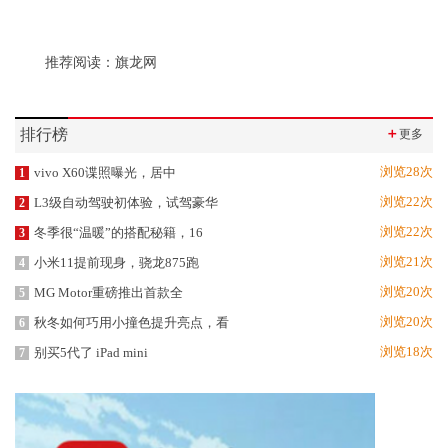
推荐阅读：
旗龙网
排行榜
＋
更多
浏览28次
vivo X60谍照曝光，居中
1
浏览22次
L3级自动驾驶初体验，试驾豪华
2
浏览22次
冬季很“温暖”的搭配秘籍，16
3
浏览21次
小米11提前现身，骁龙875跑
4
浏览20次
MG Motor重磅推出首款全
5
浏览20次
秋冬如何巧用小撞色提升亮点，看
6
浏览18次
别买5代了 iPad mini
7