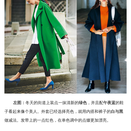
冬天的街道上装点一抹清新的
，并且配
的鞋
左图：
绿色
午夜蓝
子看起来像个美人。外套已经选择亮色，就用内搭和裤子的
白与黑
做减法。发带上的一点红色，在单色调中的点缀更加漂亮。