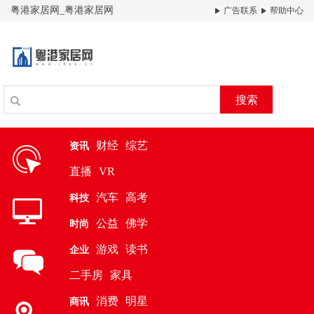
粤港家居网_粤港家居网
广告联系
帮助中心
搜索
财经
综艺
资讯
直播
VR
汽车
高考
科技
公益
佛学
时尚
游戏
读书
企业
二手房
家具
消费
明星
商讯