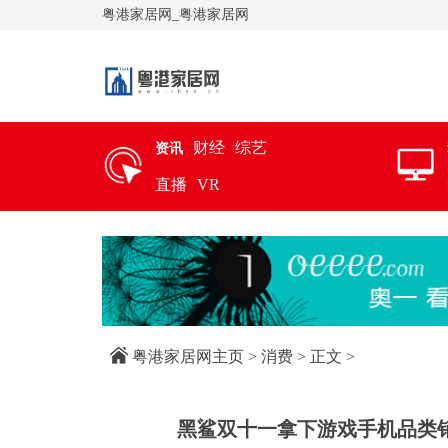
粤港家居网_粤港家居网
财经
综艺
资讯
直播
VR
粤港家居网主页
>
消费
> 正文 >
黑鲨双十一拿下游戏手机品类