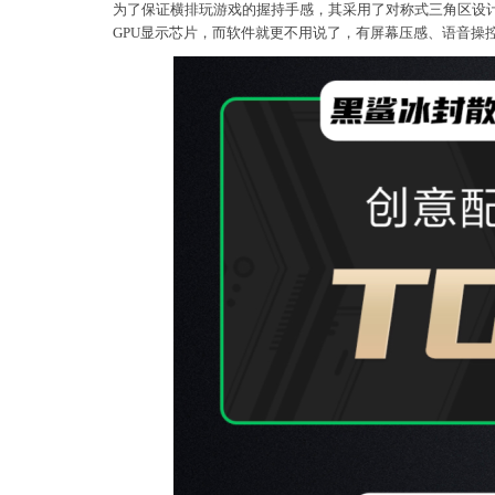
为了保证横排玩游戏的握持手感，其采用了对称式三角区设
GPU显示芯片，而软件就更不用说了，有屏幕压感、语音操控