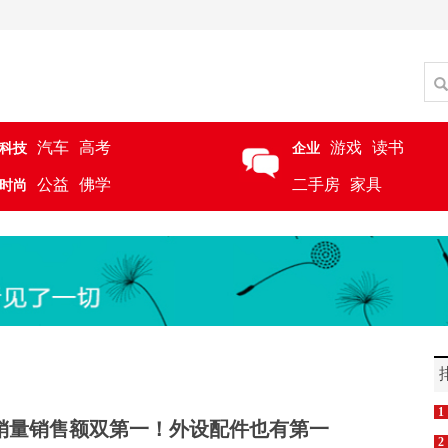
汽车
高考
游戏
读书
科技
企业
公益
佛学
二手房
家具
时尚
1
销量销售额双第一！外设配件也有第一
2