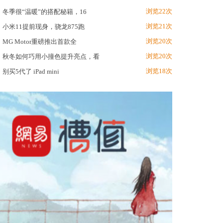
浏览22次
冬季很“温暖”的搭配秘籍，16
浏览21次
小米11提前现身，骁龙875跑
浏览20次
MG Motor重磅推出首款全
浏览20次
秋冬如何巧用小撞色提升亮点，看
浏览18次
别买5代了 iPad mini