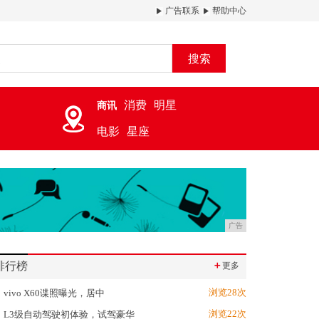
广告联系
帮助中心
搜索
消费
明星
商讯
电影
星座
广告
排行榜
＋
更多
浏览28次
vivo X60谍照曝光，居中
浏览22次
L3级自动驾驶初体验，试驾豪华