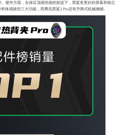
计。硬件方面，在保证顶级性能的前提下，黑鲨有更好的屏幕和独立
和体感操控三大功能，而腾讯黑鲨3 Pro还有升降式机械侧键。