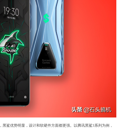
，黑鲨优势明显，设计和软硬件方面都更强。以腾讯黑鲨3系列为例，