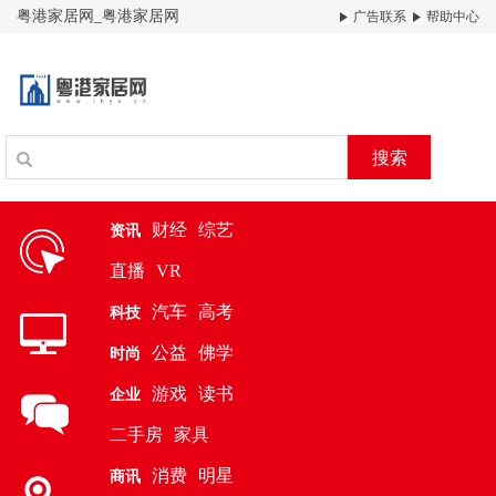
粤港家居网_粤港家居网
广告联系
帮助中心
搜索
财经
综艺
资讯
直播
VR
汽车
高考
科技
公益
佛学
时尚
游戏
读书
企业
二手房
家具
消费
明星
商讯