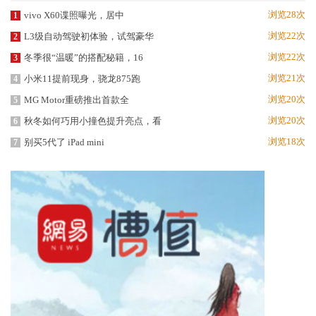
浏览28次
vivo X60谍照曝光，居中
1
浏览22次
L3级自动驾驶初体验，试驾豪华
2
浏览22次
冬季很“温暖”的搭配秘籍，16
3
浏览21次
小米11提前现身，骁龙875跑
4
浏览20次
MG Motor重磅推出首款全
5
浏览20次
秋冬如何巧用小撞色提升亮点，看
6
浏览18次
别买5代了 iPad mini
7