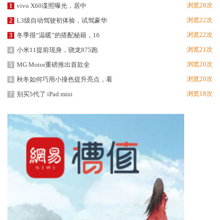
浏览28次
vivo X60谍照曝光，居中
1
浏览22次
L3级自动驾驶初体验，试驾豪华
2
浏览22次
冬季很“温暖”的搭配秘籍，16
3
浏览21次
小米11提前现身，骁龙875跑
4
浏览20次
MG Motor重磅推出首款全
5
浏览20次
秋冬如何巧用小撞色提升亮点，看
6
浏览18次
别买5代了 iPad mini
7