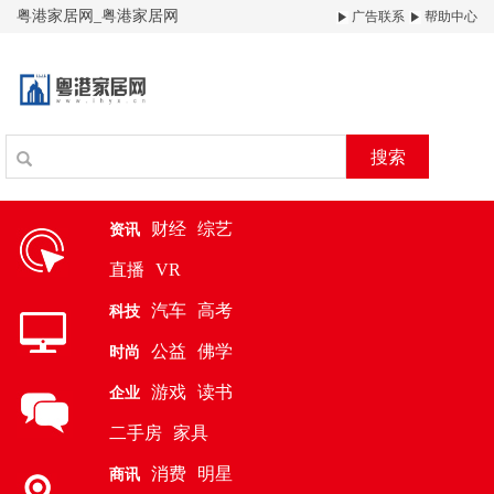
粤港家居网_粤港家居网
广告联系
帮助中心
搜索
财经
综艺
资讯
直播
VR
汽车
高考
科技
公益
佛学
时尚
游戏
读书
企业
二手房
家具
消费
明星
商讯