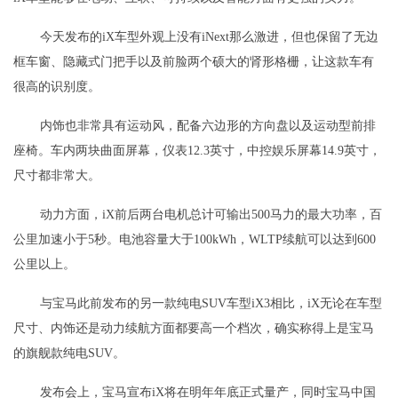
今天发布的iX车型外观上没有iNext那么激进，但也保留了无边
框车窗、隐藏式门把手以及前脸两个硕大的肾形格栅，让这款车有
很高的识别度。
内饰也非常具有运动风，配备六边形的方向盘以及运动型前排
座椅。车内两块曲面屏幕，仪表12.3英寸，中控娱乐屏幕14.9英寸，
尺寸都非常大。
动力方面，iX前后两台电机总计可输出500马力的最大功率，百
公里加速小于5秒。电池容量大于100kWh，WLTP续航可以达到600
公里以上。
与宝马此前发布的另一款纯电SUV车型iX3相比，iX无论在车型
尺寸、内饰还是动力续航方面都要高一个档次，确实称得上是宝马
的旗舰款纯电SUV。
发布会上，宝马宣布iX将在明年年底正式量产，同时宝马中国