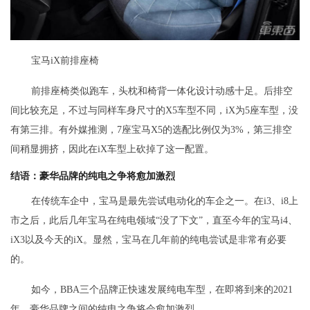
宝马iX前排座椅
前排座椅类似跑车，头枕和椅背一体化设计动感十足。后排空
间比较充足，不过与同样车身尺寸的X5车型不同，iX为5座车型，没
有第三排。有外媒推测，7座宝马X5的选配比例仅为3%，第三排空
间稍显拥挤，因此在iX车型上砍掉了这一配置。
结语：豪华品牌的纯电之争将愈加激烈
在传统车企中，宝马是最先尝试电动化的车企之一。在i3、i8上
市之后，此后几年宝马在纯电领域“没了下文”，直至今年的宝马i4、
iX3以及今天的iX。显然，宝马在几年前的纯电尝试是非常有必要
的。
如今，BBA三个品牌正快速发展纯电车型，在即将到来的2021
年，豪华品牌之间的纯电之争将会愈加激烈。