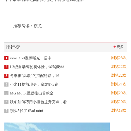
推荐阅读：
旗龙
排行榜
＋
更多
浏览28次
vivo X60谍照曝光，居中
1
浏览22次
L3级自动驾驶初体验，试驾豪华
2
浏览22次
冬季很“温暖”的搭配秘籍，16
3
浏览21次
小米11提前现身，骁龙875跑
4
浏览20次
MG Motor重磅推出首款全
5
浏览20次
秋冬如何巧用小撞色提升亮点，看
6
浏览18次
别买5代了 iPad mini
7