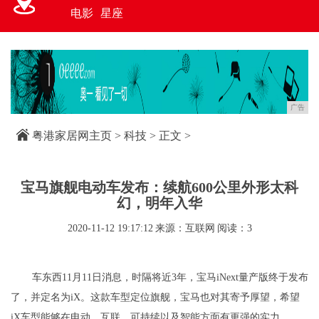
电影
星座
广告
粤港家居网主页
>
科技
> 正文 >
宝马旗舰电动车发布：续航600公里外形太科
幻，明年入华
2020-11-12 19:17:12
来源：互联网
阅读：3
车东西11月11日消息，时隔将近3年，宝马iNext量产版终于发布
了，并定名为iX。这款车型定位旗舰，宝马也对其寄予厚望，希望
iX车型能够在电动、互联、可持续以及智能方面有更强的实力。