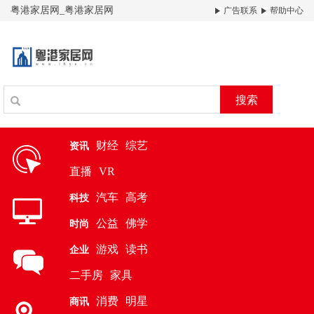
粤港家居网_粤港家居网
广告联系
帮助中心
搜索
财经
综艺
资讯
直播
VR
汽车
高考
科技
公益
佛学
时尚
游戏
读书
企业
二手房
家具
消费
明星
商讯