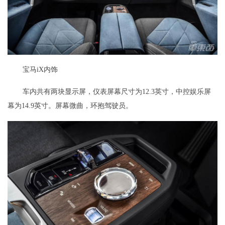
宝马iX内饰
车内共有两块显示屏，仪表屏幕尺寸为12.3英寸，中控娱乐屏
幕为14.9英寸。屏幕微曲，环抱驾驶员。